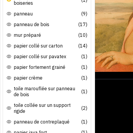
boiseries
panneau
(9)
panneau de bois
(17)
mur préparé
(10)
papier collé sur carton
(14)
papier collé sur pavatex
(1)
papier fortement grainé
(1)
papier crème
(1)
toile marouflée sur panneau
(1)
de bois
toile collée sur un support
(2)
rigide
panneau de contreplaqué
(1)
papier java fort
(1)