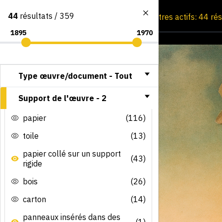
44
résultats / 359
Consultation par image
Filtres actifs: 44 ré
Type œuvre/document -
Tout
Support de l'œuvre -
2
papier
(116)
toile
(13)
papier collé sur un support
(43)
rigide
bois
(26)
carton
(14)
panneaux insérés dans des
(1)