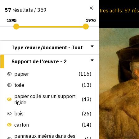
57
résultats / 359
Consultation par image
Filtres actifs: 57 ré
Type œuvre/document -
Tout
Support de l'œuvre -
2
papier
(116)
toile
(13)
papier collé sur un support
(43)
rigide
bois
(26)
carton
(14)
panneaux insérés dans des
(1)