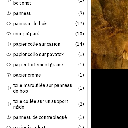
boiseries
panneau
(9)
panneau de bois
(17)
mur préparé
(10)
papier collé sur carton
(14)
papier collé sur pavatex
(1)
papier fortement grainé
(1)
papier crème
(1)
toile marouflée sur panneau
(1)
de bois
toile collée sur un support
(2)
rigide
panneau de contreplaqué
(1)
papier java fort
(1)