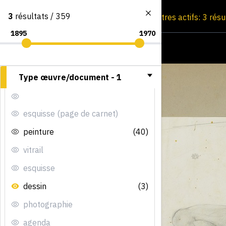
3
résultats / 359
Consultation par image
Filtres actifs: 3 rés
Type œuvre/document -
1
esquisse (page de carnet)
peinture
(40)
vitrail
esquisse
dessin
(3)
photographie
agenda