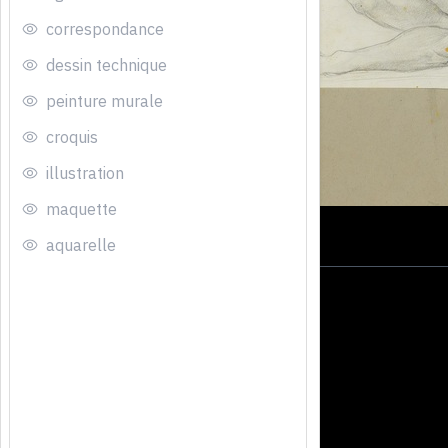
correspondance
dessin technique
peinture murale
croquis
illustration
maquette
aquarelle