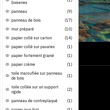
boiseries
panneau
(9)
panneau de bois
(17)
mur préparé
(10)
papier collé sur carton
(14)
papier collé sur pavatex
(1)
papier fortement grainé
(1)
papier crème
(1)
toile marouflée sur panneau
(1)
de bois
toile collée sur un support
(2)
rigide
panneau de contreplaqué
(1)
papier java fort
(1)