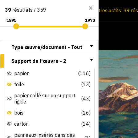
39
résultats / 359
Consultation par image
Filtres actifs: 39 ré
Type œuvre/document -
Tout
Support de l'œuvre -
2
papier
(116)
toile
(13)
papier collé sur un support
(43)
rigide
bois
(26)
carton
(14)
panneaux insérés dans des
(1)