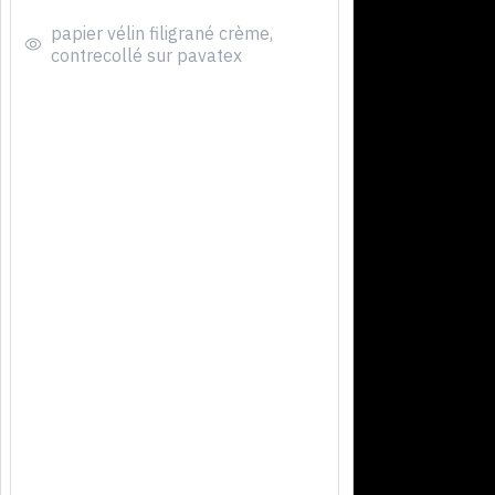
papier vélin filigrané crème,
contrecollé sur pavatex