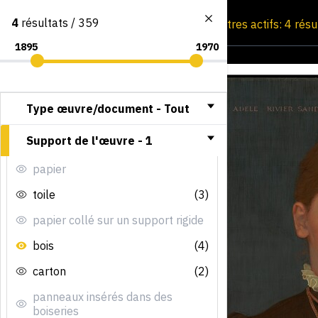
4
résultats / 359
Consultation par image
Filtres actifs: 4 rés
Type œuvre/document -
Tout
Support de l'œuvre -
1
papier
toile
(3)
papier collé sur un support rigide
bois
(4)
carton
(2)
panneaux insérés dans des
boiseries