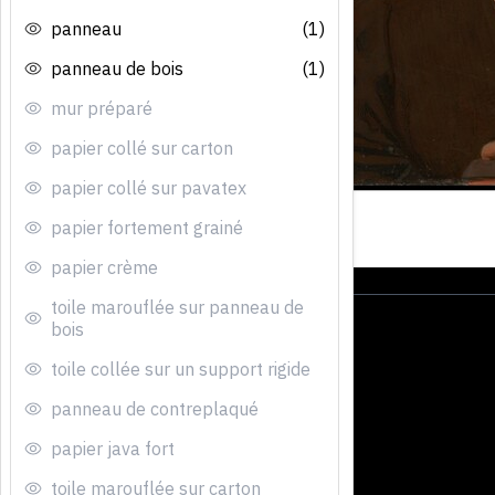
panneau
(1)
panneau de bois
(1)
mur préparé
papier collé sur carton
papier collé sur pavatex
papier fortement grainé
papier crème
toile marouflée sur panneau de
bois
toile collée sur un support rigide
panneau de contreplaqué
papier java fort
toile marouflée sur carton