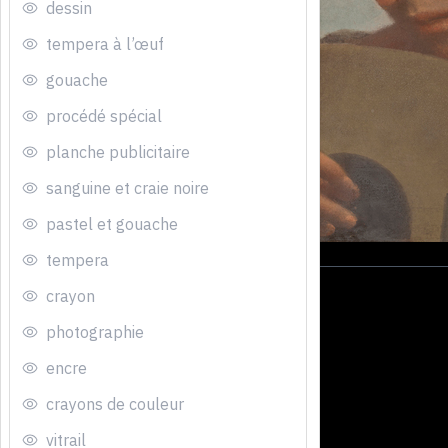
dessin
tempera à l’œuf
gouache
procédé spécial
planche publicitaire
sanguine et craie noire
pastel et gouache
tempera
crayon
photographie
encre
crayons de couleur
vitrail