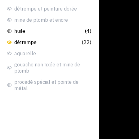
détrempe et peinture dorée
mine de plomb et encre
huile
(4)
détrempe
(22)
aquarelle
gouache non fixée et mine de
plomb
procédé spécial et pointe de
métal