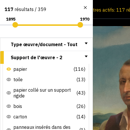
117
résultats / 359
Consultation par image
Filtres actifs: 117 r
Type œuvre/document -
Tout
Support de l'œuvre -
2
papier
(116)
toile
(13)
papier collé sur un support
(43)
rigide
bois
(26)
carton
(14)
panneaux insérés dans des
(1)