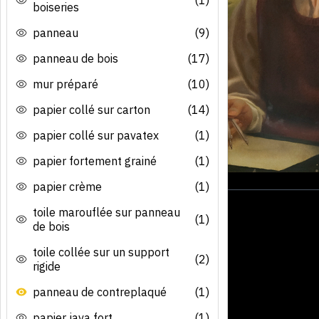
boiseries
panneau
(9)
panneau de bois
(17)
mur préparé
(10)
papier collé sur carton
(14)
papier collé sur pavatex
(1)
papier fortement grainé
(1)
papier crème
(1)
toile marouflée sur panneau
(1)
de bois
toile collée sur un support
(2)
rigide
panneau de contreplaqué
(1)
papier java fort
(1)