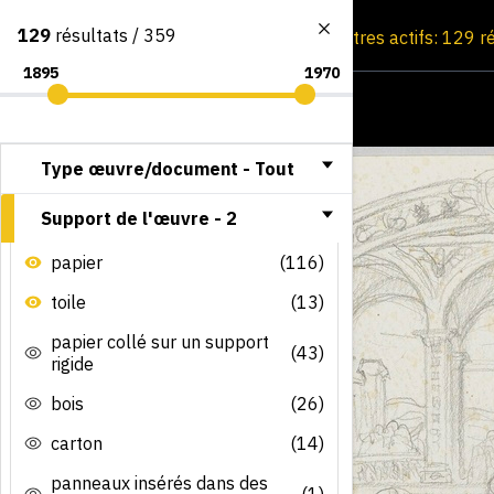
129
résultats / 359
Consultation par image
Filtres actifs: 129 r
Type œuvre/document -
Tout
Support de l'œuvre -
2
papier
(116)
toile
(13)
papier collé sur un support
(43)
rigide
bois
(26)
carton
(14)
panneaux insérés dans des
(1)