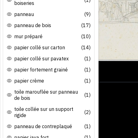
boiseries
panneau
(9)
panneau de bois
(17)
mur préparé
(10)
papier collé sur carton
(14)
papier collé sur pavatex
(1)
papier fortement grainé
(1)
papier crème
(1)
toile marouflée sur panneau
(1)
de bois
toile collée sur un support
(2)
rigide
panneau de contreplaqué
(1)
papier java fort
(1)