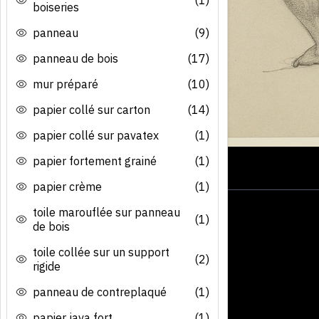
boiseries
panneau
(9)
panneau de bois
(17)
mur préparé
(10)
papier collé sur carton
(14)
papier collé sur pavatex
(1)
papier fortement grainé
(1)
papier crème
(1)
toile marouflée sur panneau
(1)
de bois
toile collée sur un support
(2)
rigide
panneau de contreplaqué
(1)
papier java fort
(1)