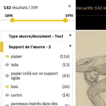
142
résultats / 359
Consultation par image
Filtres actifs: 142 r
Type œuvre/document -
Tout
Support de l'œuvre -
2
papier
(116)
toile
(13)
papier collé sur un support
(43)
rigide
bois
(26)
carton
(14)
panneaux insérés dans des
(1)