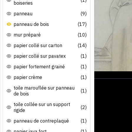
boiseries
panneau
(9)
panneau de bois
(17)
mur préparé
(10)
papier collé sur carton
(14)
papier collé sur pavatex
(1)
papier fortement grainé
(1)
papier crème
(1)
toile marouflée sur panneau
(1)
de bois
toile collée sur un support
(2)
rigide
panneau de contreplaqué
(1)
papier java fort
(1)