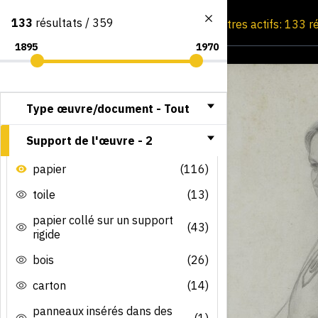
133
résultats / 359
Consultation par image
Filtres actifs: 133 r
Type œuvre/document -
Tout
Support de l'œuvre -
2
papier
(116)
toile
(13)
papier collé sur un support
(43)
rigide
bois
(26)
carton
(14)
panneaux insérés dans des
(1)