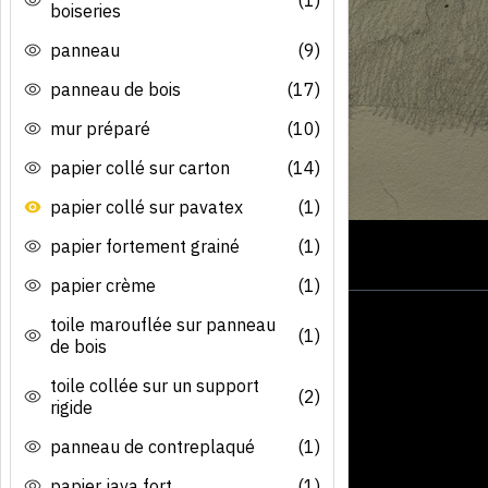
boiseries
panneau
(9)
panneau de bois
(17)
mur préparé
(10)
papier collé sur carton
(14)
papier collé sur pavatex
(1)
papier fortement grainé
(1)
papier crème
(1)
toile marouflée sur panneau
(1)
de bois
toile collée sur un support
(2)
rigide
panneau de contreplaqué
(1)
papier java fort
(1)