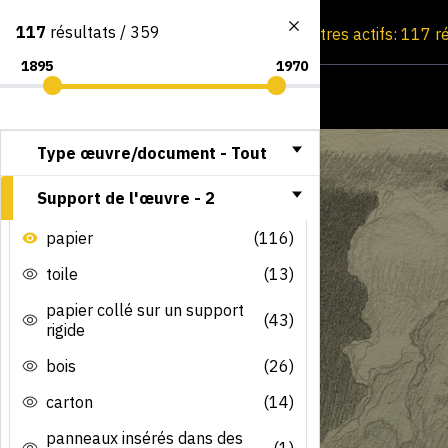
117
résultats / 359
Consultation par image
Filtres actifs: 117 r
Type œuvre/document -
Tout
Support de l'œuvre -
2
papier
(116)
toile
(13)
papier collé sur un support
(43)
rigide
bois
(26)
carton
(14)
panneaux insérés dans des
(1)