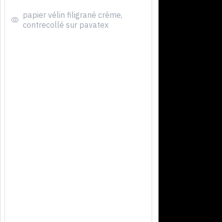
papier vélin filigrané crème,
contrecollé sur pavatex