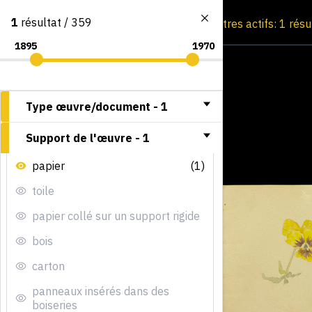
1
résultat / 359
Consultation par image
Filtres actifs: 1 résu
Type œuvre/document -
1
Support de l'œuvre -
1
papier
(1)
toile
papier collé sur un support rigide
bois
carton
panneaux insérés dans des
boiseries