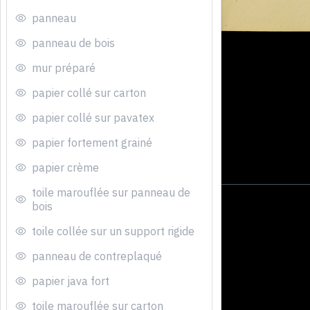
panneau
panneau de bois
mur préparé
papier collé sur carton
papier collé sur pavatex
papier fortement grainé
papier crème
toile marouflée sur panneau de
bois
toile collée sur un support rigide
panneau de contreplaqué
papier java fort
toile marouflée sur carton