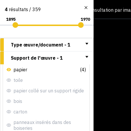
4
résultats / 359
Consultation par im
Type œuvre/document -
1
Support de l'œuvre -
1
papier
(4)
toile
papier collé sur un support rigide
bois
carton
panneaux insérés dans des
boiseries