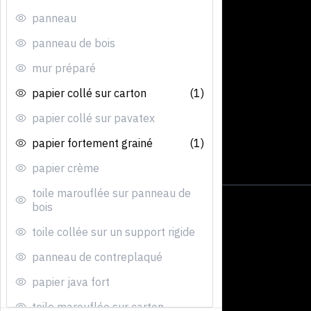
panneau
panneau de bois
mur préparé
papier collé sur carton
(1)
papier collé sur pavatex
papier fortement grainé
(1)
papier crème
toile marouflée sur panneau de
bois
toile collée sur un support rigide
panneau de contreplaqué
papier java fort
toile marouflée sur carton