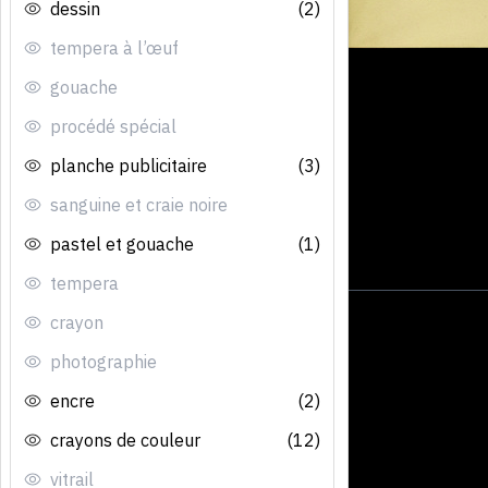
dessin
(2)
tempera à l’œuf
gouache
procédé spécial
planche publicitaire
(3)
sanguine et craie noire
pastel et gouache
(1)
tempera
crayon
photographie
encre
(2)
crayons de couleur
(12)
vitrail