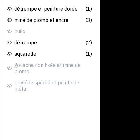
détrempe et peinture dorée
(1)
mine de plomb et encre
(3)
huile
détrempe
(2)
aquarelle
(1)
gouache non fixée et mine de
plomb
procédé spécial et pointe de
métal