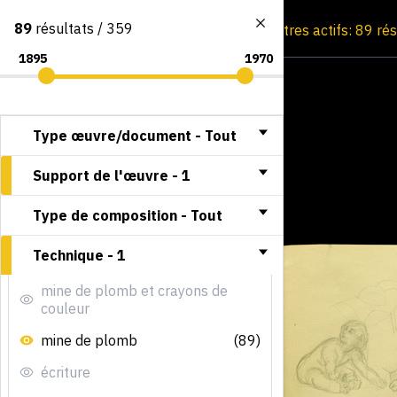
89
résultats / 359
Consultation par image
Filtres actifs: 89 ré
Type œuvre/document -
Tout
Support de l'œuvre -
1
Type de composition -
Tout
Technique -
1
mine de plomb et crayons de
couleur
mine de plomb
(89)
écriture