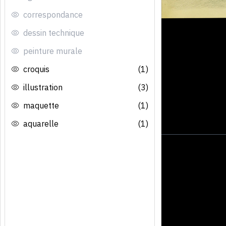
correspondance
dessin technique
peinture murale
croquis
(1)
illustration
(3)
maquette
(1)
aquarelle
(1)