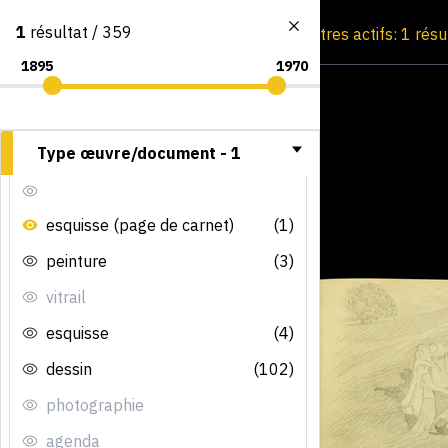
1
résultat / 359
Consultation par image
Filtres actifs: 1 résu
Type œuvre/document -
1
esquisse (page de carnet)
(1)
peinture
(3)
vitrail
esquisse
(4)
dessin
(102)
photographie
agenda