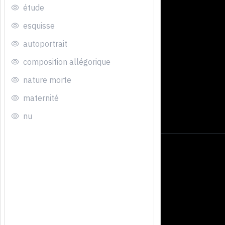
étude
esquisse
autoportrait
composition allégorique
nature morte
maternité
nu