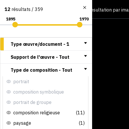
12
résultats / 359
Consultation par im
Type œuvre/document -
1
Support de l'œuvre -
Tout
Type de composition -
Tout
portrait
composition symbolique
portrait de groupe
composition religieuse
(11)
paysage
(1)