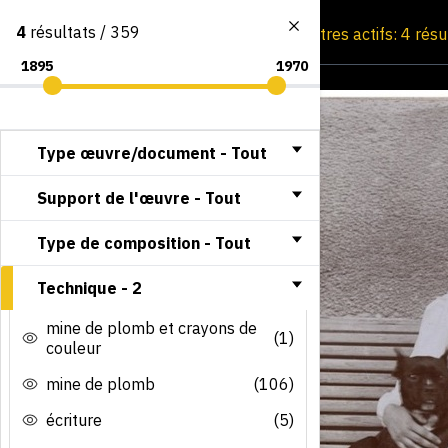
4
résultats / 359
Consultation par image
Filtres actifs: 4 rés
Type œuvre/document -
Tout
Support de l'œuvre -
Tout
Type de composition -
Tout
Technique -
2
mine de plomb et crayons de
(1)
couleur
mine de plomb
(106)
écriture
(5)