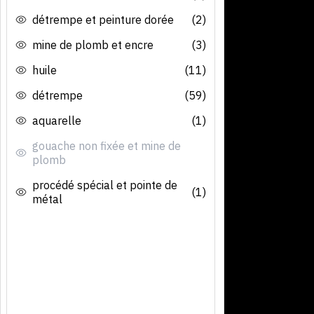
détrempe et peinture dorée
(2)
mine de plomb et encre
(3)
huile
(11)
détrempe
(59)
aquarelle
(1)
gouache non fixée et mine de
plomb
procédé spécial et pointe de
(1)
métal