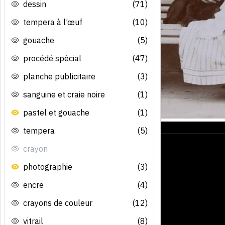
dessin
(71)
tempera à l’œuf
(10)
gouache
(5)
procédé spécial
(47)
planche publicitaire
(3)
sanguine et craie noire
(1)
pastel et gouache
(1)
tempera
(5)
crayon
photographie
(3)
encre
(4)
crayons de couleur
(12)
vitrail
(8)