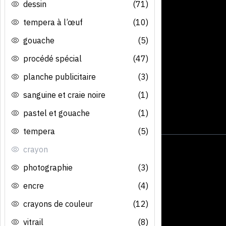
dessin
(71)
tempera à l’œuf
(10)
gouache
(5)
procédé spécial
(47)
planche publicitaire
(3)
sanguine et craie noire
(1)
pastel et gouache
(1)
tempera
(5)
crayon
photographie
(3)
encre
(4)
crayons de couleur
(12)
vitrail
(8)