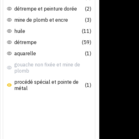
détrempe et peinture dorée
(2)
mine de plomb et encre
(3)
huile
(11)
détrempe
(59)
aquarelle
(1)
gouache non fixée et mine de
plomb
procédé spécial et pointe de
(1)
métal