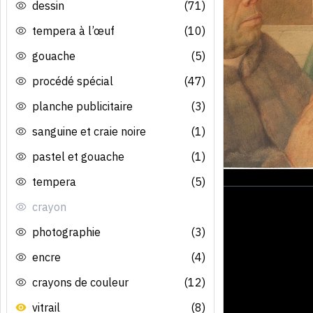
dessin
(71)
tempera à l’œuf
(10)
gouache
(5)
procédé spécial
(47)
planche publicitaire
(3)
sanguine et craie noire
(1)
pastel et gouache
(1)
tempera
(5)
crayon
photographie
(3)
encre
(4)
crayons de couleur
(12)
vitrail
(8)