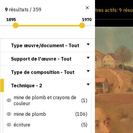
9
résultats / 359
Consultation par image
Filtres actifs: 9 rés
Type œuvre/document -
Tout
Support de l'œuvre -
Tout
Type de composition -
Tout
Technique -
2
mine de plomb et crayons de
(1)
couleur
mine de plomb
(106)
écriture
(5)