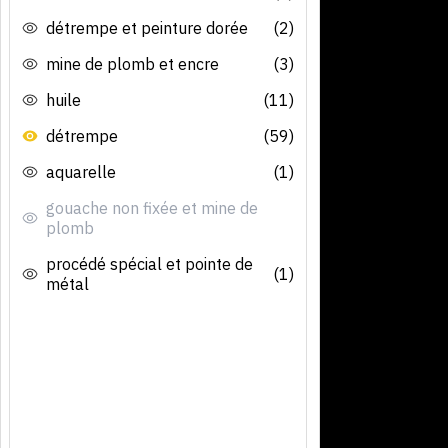
détrempe et peinture dorée
(2)
mine de plomb et encre
(3)
huile
(11)
détrempe
(59)
aquarelle
(1)
gouache non fixée et mine de
plomb
procédé spécial et pointe de
(1)
métal