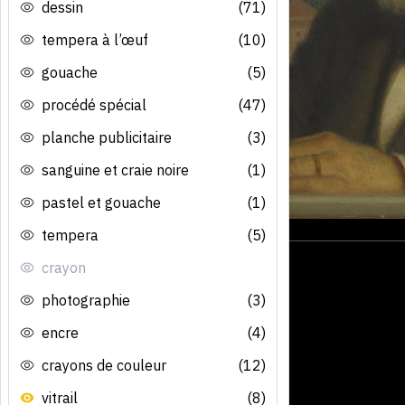
dessin
(71)
tempera à l’œuf
(10)
gouache
(5)
procédé spécial
(47)
planche publicitaire
(3)
sanguine et craie noire
(1)
pastel et gouache
(1)
tempera
(5)
crayon
photographie
(3)
encre
(4)
crayons de couleur
(12)
vitrail
(8)