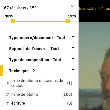
67
résultats / 359
Consultation par image
Filtres actifs: 67 ré
Type œuvre/document -
Tout
Support de l'œuvre -
Tout
Type de composition -
Tout
Technique -
2
mine de plomb et crayons de
(1)
couleur
mine de plomb
(106)
écriture
(5)