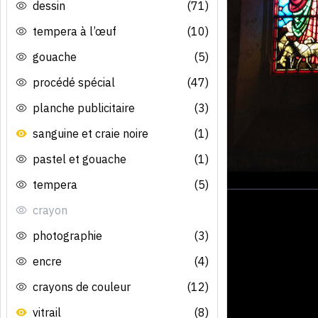
dessin
(71)
tempera à l’œuf
(10)
gouache
(5)
procédé spécial
(47)
planche publicitaire
(3)
sanguine et craie noire
(1)
pastel et gouache
(1)
tempera
(5)
crayon
photographie
(3)
encre
(4)
crayons de couleur
(12)
vitrail
(8)