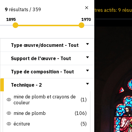
9
résultats / 359
Consultation par image
Filtres actifs: 9 rés
Type œuvre/document -
Tout
Support de l'œuvre -
Tout
Type de composition -
Tout
Technique -
2
mine de plomb et crayons de
(1)
couleur
mine de plomb
(106)
écriture
(5)