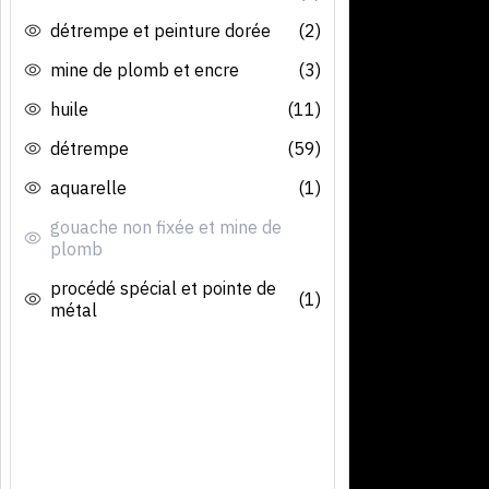
détrempe et peinture dorée
(2)
mine de plomb et encre
(3)
huile
(11)
détrempe
(59)
aquarelle
(1)
gouache non fixée et mine de
plomb
procédé spécial et pointe de
(1)
métal