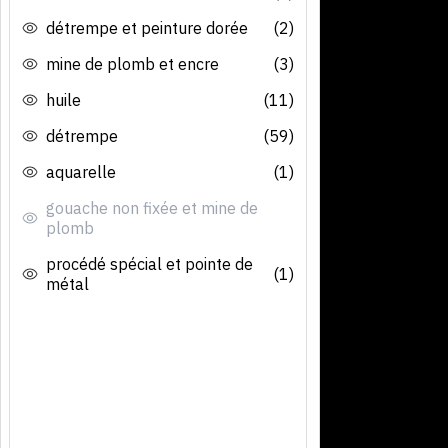
détrempe et peinture dorée
(2)
mine de plomb et encre
(3)
huile
(11)
détrempe
(59)
aquarelle
(1)
gouache non fixée et mine de
plomb
procédé spécial et pointe de
(1)
métal