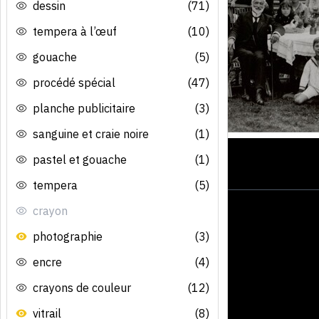
dessin
(71)
tempera à l’œuf
(10)
gouache
(5)
procédé spécial
(47)
planche publicitaire
(3)
sanguine et craie noire
(1)
pastel et gouache
(1)
tempera
(5)
crayon
photographie
(3)
encre
(4)
crayons de couleur
(12)
vitrail
(8)