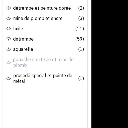
détrempe et peinture dorée
(2)
mine de plomb et encre
(3)
huile
(11)
détrempe
(59)
aquarelle
(1)
gouache non fixée et mine de
plomb
procédé spécial et pointe de
(1)
métal