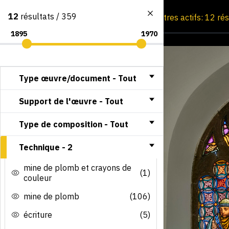
12
résultats / 359
Consultation par image
Filtres actifs: 12 ré
Type œuvre/document -
Tout
Support de l'œuvre -
Tout
Type de composition -
Tout
Technique -
2
mine de plomb et crayons de
(1)
couleur
mine de plomb
(106)
écriture
(5)