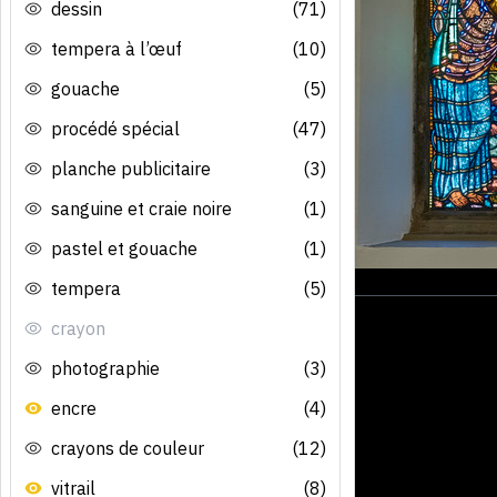
dessin
(71)
tempera à l’œuf
(10)
gouache
(5)
procédé spécial
(47)
planche publicitaire
(3)
sanguine et craie noire
(1)
pastel et gouache
(1)
tempera
(5)
crayon
photographie
(3)
encre
(4)
crayons de couleur
(12)
vitrail
(8)