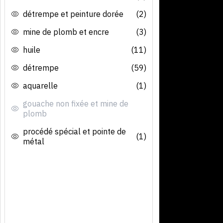
détrempe et peinture dorée
(2)
mine de plomb et encre
(3)
huile
(11)
détrempe
(59)
aquarelle
(1)
gouache non fixée et mine de
plomb
procédé spécial et pointe de
(1)
métal