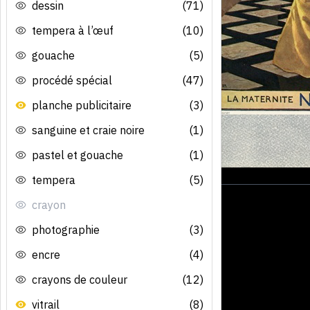
dessin
(71)
tempera à l’œuf
(10)
gouache
(5)
procédé spécial
(47)
planche publicitaire
(3)
sanguine et craie noire
(1)
pastel et gouache
(1)
tempera
(5)
crayon
photographie
(3)
encre
(4)
crayons de couleur
(12)
vitrail
(8)