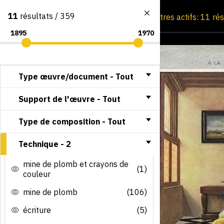
11
résultats / 359
Consultation par image
Filtres actifs: 11 ré
Type œuvre/document -
Tout
Support de l'œuvre -
Tout
Type de composition -
Tout
Technique -
2
mine de plomb et crayons de
(1)
couleur
mine de plomb
(106)
écriture
(5)