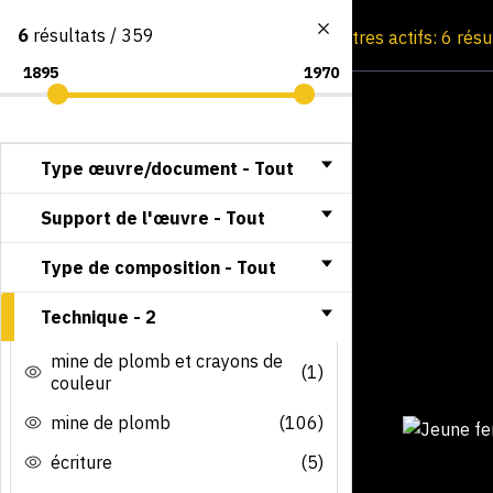
6
résultats / 359
Consultation par image
Filtres actifs: 6 rés
Type œuvre/document -
Tout
Support de l'œuvre -
Tout
Type de composition -
Tout
Technique -
2
mine de plomb et crayons de
(1)
couleur
mine de plomb
(106)
écriture
(5)