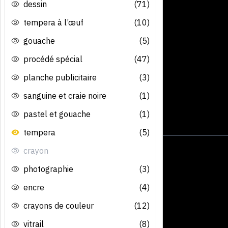
dessin
(71)
tempera à l’œuf
(10)
gouache
(5)
procédé spécial
(47)
planche publicitaire
(3)
sanguine et craie noire
(1)
pastel et gouache
(1)
tempera
(5)
crayon
photographie
(3)
encre
(4)
crayons de couleur
(12)
vitrail
(8)