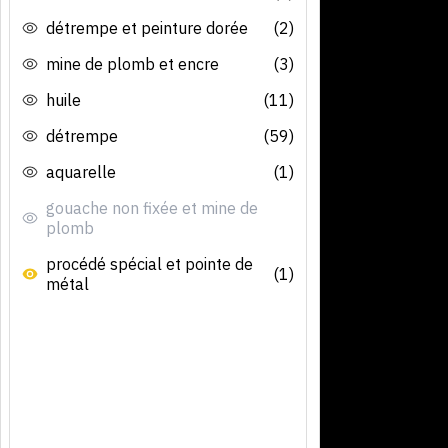
détrempe et peinture dorée
(2)
mine de plomb et encre
(3)
huile
(11)
détrempe
(59)
aquarelle
(1)
gouache non fixée et mine de
plomb
procédé spécial et pointe de
(1)
métal