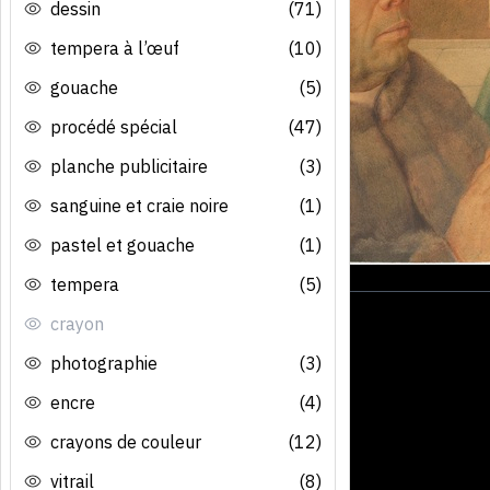
dessin
(71)
tempera à l’œuf
(10)
gouache
(5)
procédé spécial
(47)
planche publicitaire
(3)
sanguine et craie noire
(1)
pastel et gouache
(1)
tempera
(5)
crayon
photographie
(3)
encre
(4)
crayons de couleur
(12)
vitrail
(8)