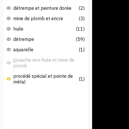
détrempe et peinture dorée
(2)
mine de plomb et encre
(3)
huile
(11)
détrempe
(59)
aquarelle
(1)
gouache non fixée et mine de
plomb
procédé spécial et pointe de
(1)
métal