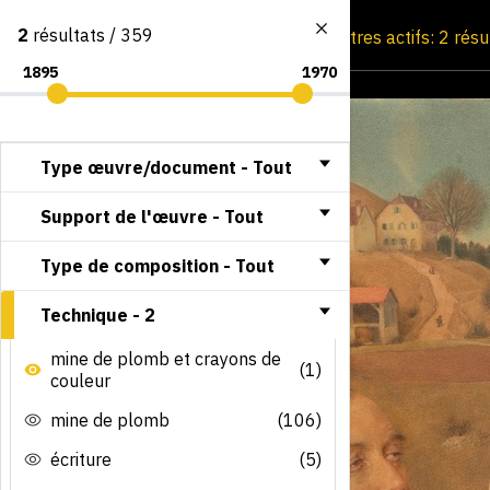
2
résultats / 359
Consultation par image
Filtres actifs: 2 rés
Type œuvre/document -
Tout
Support de l'œuvre -
Tout
Type de composition -
Tout
Technique -
2
mine de plomb et crayons de
(1)
couleur
mine de plomb
(106)
écriture
(5)