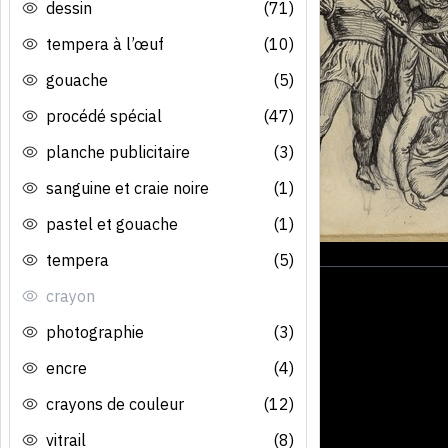
dessin
(71)
tempera à l’œuf
(10)
gouache
(5)
procédé spécial
(47)
planche publicitaire
(3)
sanguine et craie noire
(1)
pastel et gouache
(1)
tempera
(5)
crayon
photographie
(3)
encre
(4)
crayons de couleur
(12)
vitrail
(8)