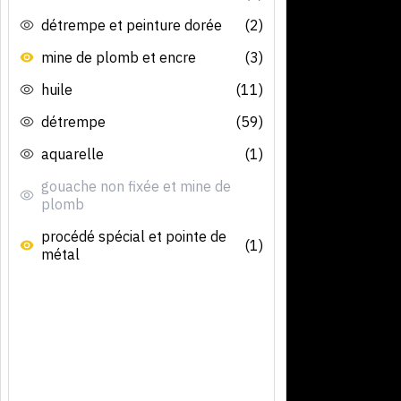
détrempe et peinture dorée
(2)
mine de plomb et encre
(3)
huile
(11)
détrempe
(59)
aquarelle
(1)
gouache non fixée et mine de
plomb
procédé spécial et pointe de
(1)
métal