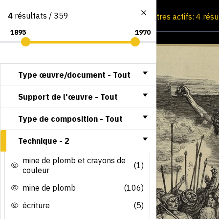
4
résultats / 359
Consultation par image
Filtres actifs: 4 rés
Type œuvre/document -
Tout
Support de l'œuvre -
Tout
Type de composition -
Tout
Technique -
2
mine de plomb et crayons de
(1)
couleur
mine de plomb
(106)
écriture
(5)