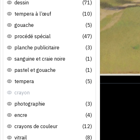
dessin
(71)
tempera à l’œuf
(10)
gouache
(5)
procédé spécial
(47)
planche publicitaire
(3)
sanguine et craie noire
(1)
pastel et gouache
(1)
tempera
(5)
crayon
photographie
(3)
encre
(4)
crayons de couleur
(12)
vitrail
(8)