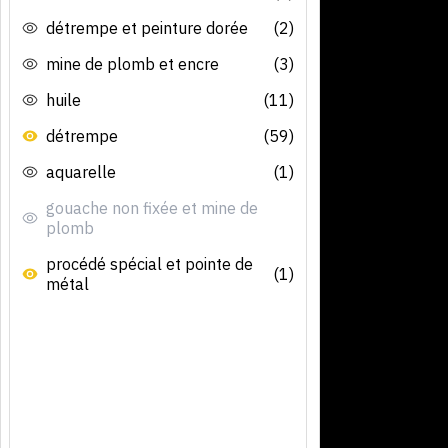
détrempe et peinture dorée
(2)
mine de plomb et encre
(3)
huile
(11)
détrempe
(59)
aquarelle
(1)
gouache non fixée et mine de
plomb
procédé spécial et pointe de
(1)
métal