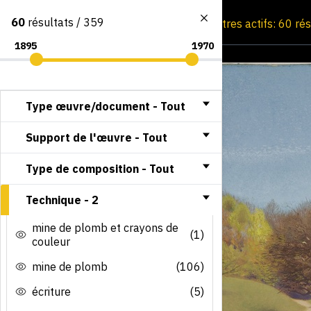
60
résultats / 359
Consultation par image
Filtres actifs: 60 ré
Type œuvre/document -
Tout
Support de l'œuvre -
Tout
Type de composition -
Tout
Technique -
2
mine de plomb et crayons de
(1)
couleur
mine de plomb
(106)
écriture
(5)