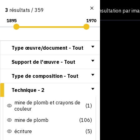
3
résultats / 359
Consultation par im
Type œuvre/document -
Tout
Support de l'œuvre -
Tout
Type de composition -
Tout
Technique -
2
mine de plomb et crayons de
(1)
couleur
mine de plomb
(106)
écriture
(5)