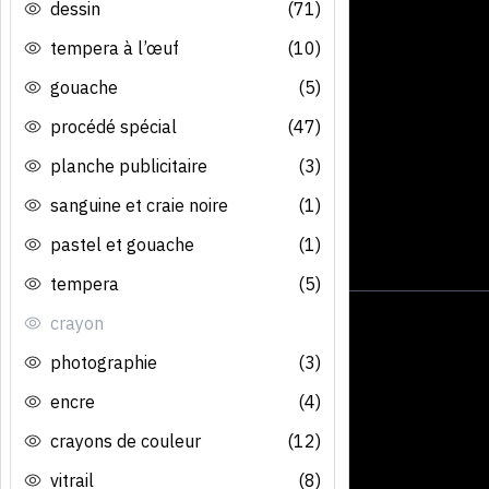
dessin
(71)
tempera à l’œuf
(10)
gouache
(5)
procédé spécial
(47)
planche publicitaire
(3)
sanguine et craie noire
(1)
pastel et gouache
(1)
tempera
(5)
crayon
photographie
(3)
encre
(4)
crayons de couleur
(12)
vitrail
(8)