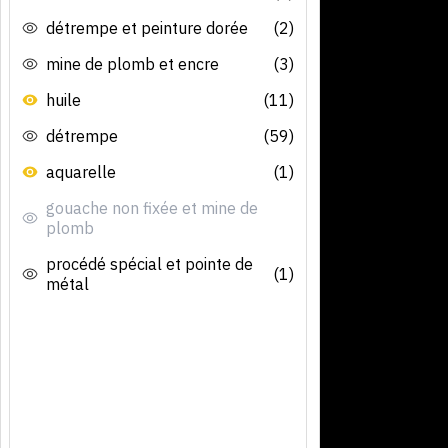
détrempe et peinture dorée
(2)
mine de plomb et encre
(3)
huile
(11)
détrempe
(59)
aquarelle
(1)
gouache non fixée et mine de
plomb
procédé spécial et pointe de
(1)
métal