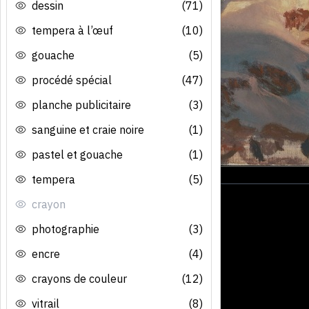
dessin
(71)
tempera à l’œuf
(10)
gouache
(5)
procédé spécial
(47)
planche publicitaire
(3)
sanguine et craie noire
(1)
pastel et gouache
(1)
tempera
(5)
crayon
photographie
(3)
encre
(4)
crayons de couleur
(12)
vitrail
(8)