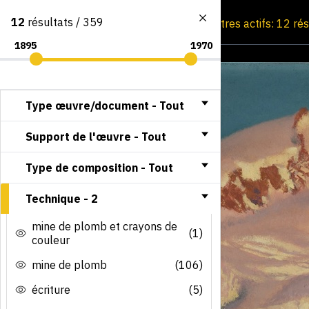
12
résultats / 359
Consultation par image
Filtres actifs: 12 ré
Type œuvre/document -
Tout
Support de l'œuvre -
Tout
Type de composition -
Tout
Technique -
2
mine de plomb et crayons de
(1)
couleur
mine de plomb
(106)
écriture
(5)