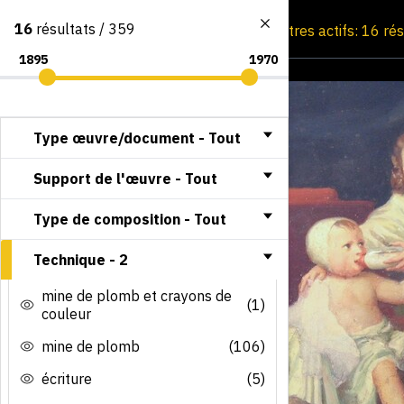
16
résultats / 359
Consultation par image
Filtres actifs: 16 ré
Type œuvre/document -
Tout
Support de l'œuvre -
Tout
Type de composition -
Tout
Technique -
2
mine de plomb et crayons de
(1)
couleur
mine de plomb
(106)
écriture
(5)