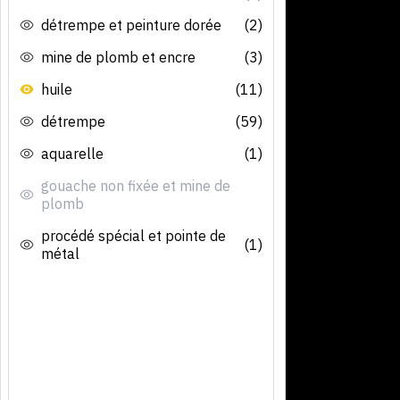
détrempe et peinture dorée
(2)
mine de plomb et encre
(3)
huile
(11)
détrempe
(59)
aquarelle
(1)
gouache non fixée et mine de
plomb
procédé spécial et pointe de
(1)
métal