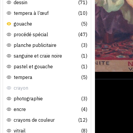
dessin
(71)
tempera à l’œuf
(10)
gouache
(5)
procédé spécial
(47)
planche publicitaire
(3)
sanguine et craie noire
(1)
pastel et gouache
(1)
tempera
(5)
crayon
photographie
(3)
encre
(4)
crayons de couleur
(12)
vitrail
(8)