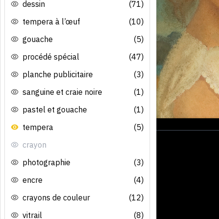
dessin
(71)
tempera à l’œuf
(10)
gouache
(5)
procédé spécial
(47)
planche publicitaire
(3)
sanguine et craie noire
(1)
pastel et gouache
(1)
tempera
(5)
crayon
photographie
(3)
encre
(4)
crayons de couleur
(12)
vitrail
(8)