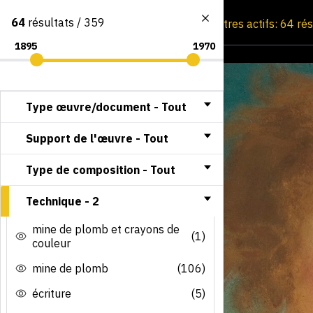
64
résultats / 359
Consultation par image
Filtres actifs: 64 ré
Type œuvre/document -
Tout
Support de l'œuvre -
Tout
Type de composition -
Tout
Technique -
2
mine de plomb et crayons de
(1)
couleur
mine de plomb
(106)
écriture
(5)