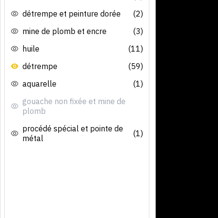
détrempe et peinture dorée
(2)
mine de plomb et encre
(3)
huile
(11)
détrempe
(59)
aquarelle
(1)
gouache non fixée et mine de
plomb
procédé spécial et pointe de
(1)
métal