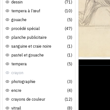
dessin
(71)
tempera à l’œuf
(10)
gouache
(5)
procédé spécial
(47)
planche publicitaire
(3)
sanguine et craie noire
(1)
pastel et gouache
(1)
tempera
(5)
crayon
photographie
(3)
encre
(4)
crayons de couleur
(12)
vitrail
(8)