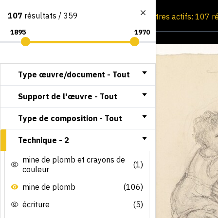
107
résultats / 359
Consultation par image
Filtres actifs: 107 r
Type œuvre/document -
Tout
Support de l'œuvre -
Tout
Type de composition -
Tout
Technique -
2
mine de plomb et crayons de
(1)
couleur
mine de plomb
(106)
écriture
(5)