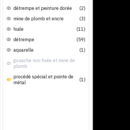
détrempe et peinture dorée
(2)
mine de plomb et encre
(3)
huile
(11)
détrempe
(59)
aquarelle
(1)
gouache non fixée et mine de
plomb
procédé spécial et pointe de
(1)
métal