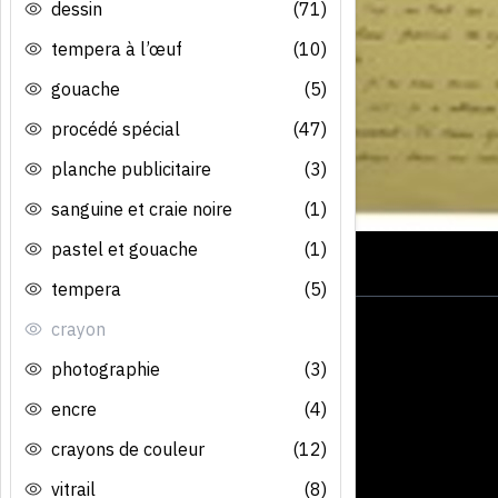
dessin
(71)
tempera à l’œuf
(10)
gouache
(5)
procédé spécial
(47)
planche publicitaire
(3)
sanguine et craie noire
(1)
pastel et gouache
(1)
tempera
(5)
crayon
photographie
(3)
encre
(4)
crayons de couleur
(12)
vitrail
(8)