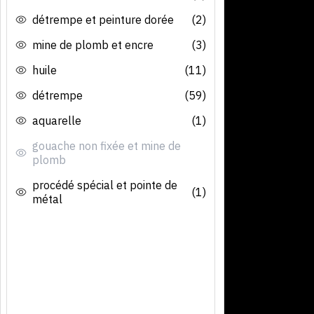
détrempe et peinture dorée
(2)
mine de plomb et encre
(3)
huile
(11)
détrempe
(59)
aquarelle
(1)
gouache non fixée et mine de
plomb
procédé spécial et pointe de
(1)
métal