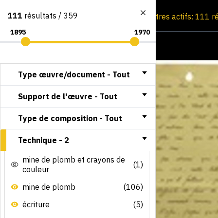
111
résultats / 359
Consultation par image
Filtres actifs: 111 r
Type œuvre/document -
Tout
Support de l'œuvre -
Tout
Type de composition -
Tout
Technique -
2
mine de plomb et crayons de
(1)
couleur
mine de plomb
(106)
écriture
(5)