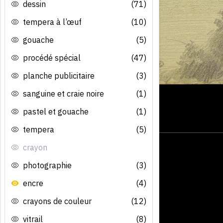
dessin
(71)
tempera à l’œuf
(10)
gouache
(5)
procédé spécial
(47)
planche publicitaire
(3)
sanguine et craie noire
(1)
pastel et gouache
(1)
tempera
(5)
crayon
photographie
(3)
encre
(4)
crayons de couleur
(12)
vitrail
(8)