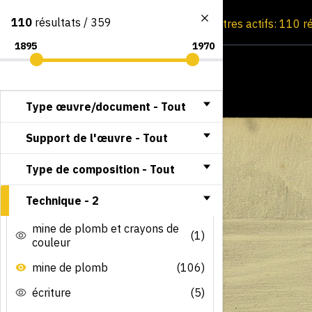
110
résultats / 359
Consultation par image
Filtres actifs: 110 r
Type œuvre/document -
Tout
Support de l'œuvre -
Tout
Type de composition -
Tout
Technique -
2
mine de plomb et crayons de
(1)
couleur
mine de plomb
(106)
écriture
(5)