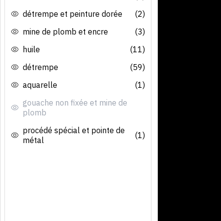
détrempe et peinture dorée
(2)
mine de plomb et encre
(3)
huile
(11)
détrempe
(59)
aquarelle
(1)
gouache non fixée et mine de
plomb
procédé spécial et pointe de
(1)
métal