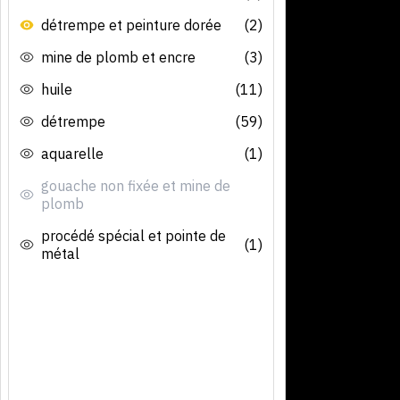
détrempe et peinture dorée
(2)
mine de plomb et encre
(3)
huile
(11)
détrempe
(59)
aquarelle
(1)
gouache non fixée et mine de
plomb
procédé spécial et pointe de
(1)
métal