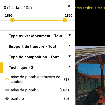
3
résultats / 359
Consultation par image
Filtres actifs: 3 rés
Type œuvre/document -
Tout
Support de l'œuvre -
Tout
Type de composition -
Tout
Technique -
2
mine de plomb et crayons de
(1)
couleur
mine de plomb
(106)
écriture
(5)