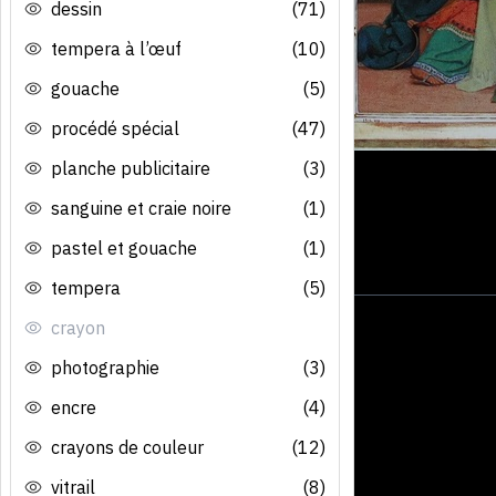
dessin
(71)
tempera à l’œuf
(10)
gouache
(5)
procédé spécial
(47)
planche publicitaire
(3)
sanguine et craie noire
(1)
pastel et gouache
(1)
tempera
(5)
crayon
photographie
(3)
encre
(4)
crayons de couleur
(12)
vitrail
(8)