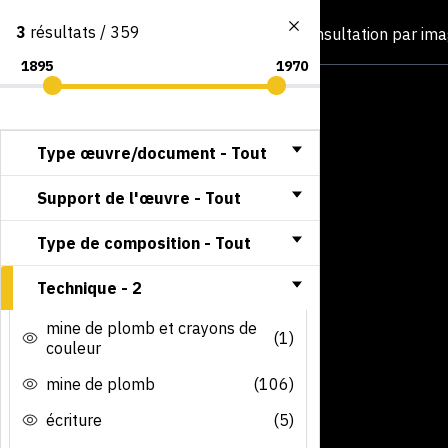
3
résultats / 359
Consultation par im
Type œuvre/document -
Tout
Support de l'œuvre -
Tout
Type de composition -
Tout
Technique -
2
mine de plomb et crayons de
(1)
couleur
mine de plomb
(106)
écriture
(5)