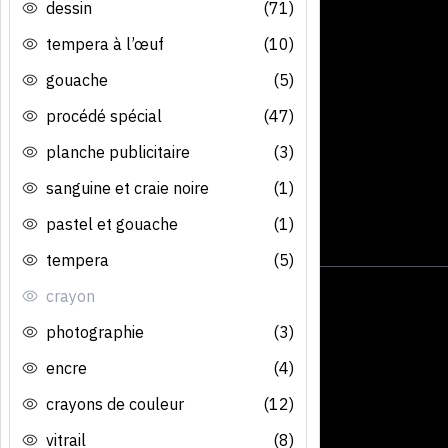
dessin
(71)
tempera à l’œuf
(10)
gouache
(5)
procédé spécial
(47)
planche publicitaire
(3)
sanguine et craie noire
(1)
pastel et gouache
(1)
tempera
(5)
crayon
photographie
(3)
encre
(4)
crayons de couleur
(12)
vitrail
(8)