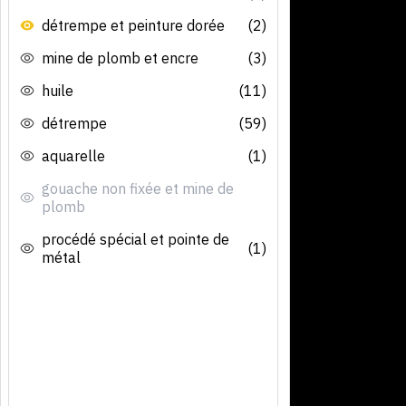
détrempe et peinture dorée
(2)
mine de plomb et encre
(3)
huile
(11)
détrempe
(59)
aquarelle
(1)
gouache non fixée et mine de
plomb
procédé spécial et pointe de
(1)
métal