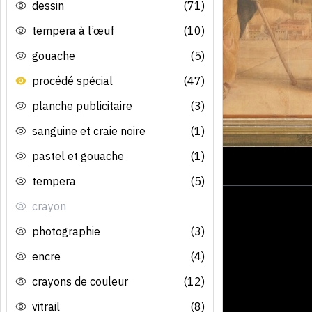
dessin
(71)
tempera à l’œuf
(10)
gouache
(5)
procédé spécial
(47)
planche publicitaire
(3)
sanguine et craie noire
(1)
pastel et gouache
(1)
tempera
(5)
crayon
photographie
(3)
encre
(4)
crayons de couleur
(12)
vitrail
(8)