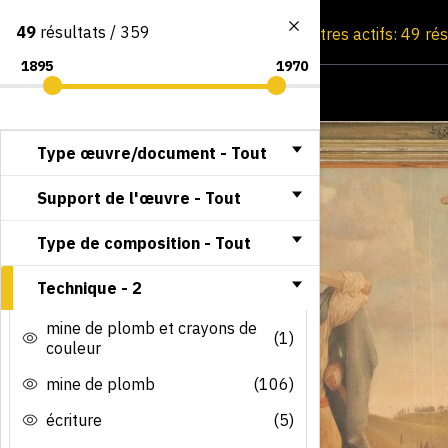
49
résultats / 359
Consultation par image
Filtres actifs: 49 ré
Type œuvre/document -
Tout
Support de l'œuvre -
Tout
Type de composition -
Tout
Technique -
2
mine de plomb et crayons de
(1)
couleur
mine de plomb
(106)
écriture
(5)