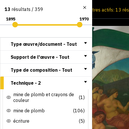
13
résultats / 359
Consultation par image
Filtres actifs: 13 ré
Type œuvre/document -
Tout
Support de l'œuvre -
Tout
Type de composition -
Tout
Technique -
2
mine de plomb et crayons de
(1)
couleur
mine de plomb
(106)
écriture
(5)