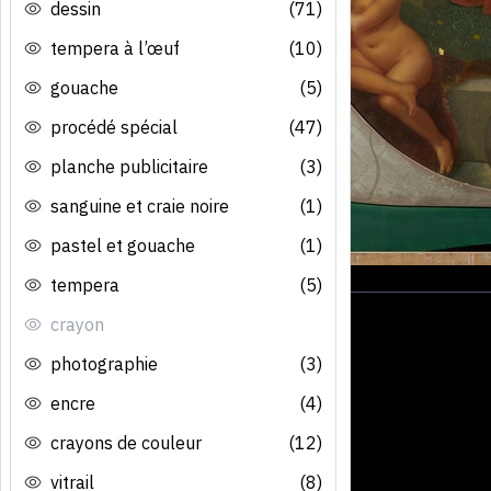
dessin
(71)
tempera à l’œuf
(10)
gouache
(5)
procédé spécial
(47)
planche publicitaire
(3)
sanguine et craie noire
(1)
pastel et gouache
(1)
tempera
(5)
crayon
photographie
(3)
encre
(4)
crayons de couleur
(12)
vitrail
(8)