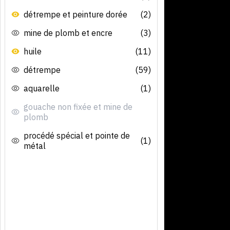
détrempe et peinture dorée
(2)
mine de plomb et encre
(3)
huile
(11)
détrempe
(59)
aquarelle
(1)
gouache non fixée et mine de
plomb
procédé spécial et pointe de
(1)
métal