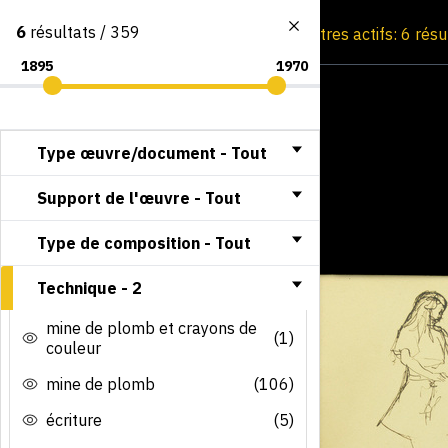
6
résultats / 359
Consultation par image
Filtres actifs: 6 rés
Type œuvre/document -
Tout
Support de l'œuvre -
Tout
Type de composition -
Tout
Technique -
2
mine de plomb et crayons de
(1)
couleur
mine de plomb
(106)
écriture
(5)