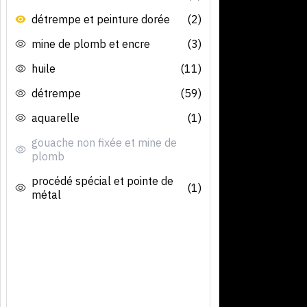
détrempe et peinture dorée
(2)
mine de plomb et encre
(3)
huile
(11)
détrempe
(59)
aquarelle
(1)
gouache non fixée et mine de
plomb
procédé spécial et pointe de
(1)
métal