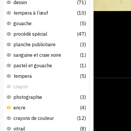
dessin
(71)
tempera à l’œuf
(10)
gouache
(5)
procédé spécial
(47)
planche publicitaire
(3)
sanguine et craie noire
(1)
pastel et gouache
(1)
tempera
(5)
crayon
photographie
(3)
encre
(4)
crayons de couleur
(12)
vitrail
(8)