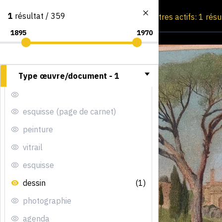
1
résultat / 359
Consultation par image
Filtres actifs: 1 résu
Type œuvre/document -
1
esquisse (page de carnet)
peinture
vitrail
esquisse
dessin
(1)
photographie
agenda