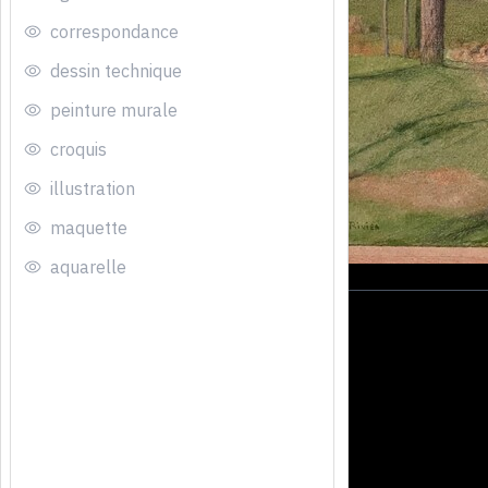
correspondance
dessin technique
peinture murale
croquis
illustration
maquette
aquarelle