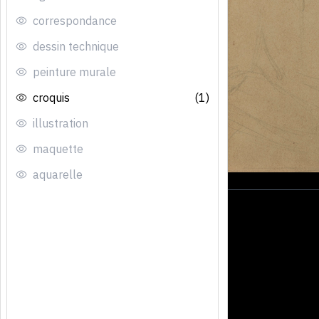
correspondance
dessin technique
peinture murale
croquis
(1)
illustration
maquette
aquarelle