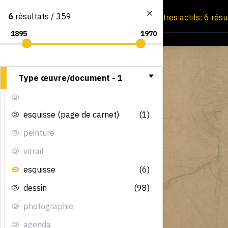
6
résultats / 359
Consultation par image
Filtres actifs: 6 rés
Type œuvre/document -
1
esquisse (page de carnet)
(1)
peinture
vitrail
esquisse
(6)
dessin
(98)
photographie
agenda