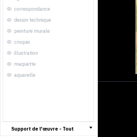
correspondance
dessin technique
peinture murale
croquis
illustration
maquette
aquarelle
Support de l'œuvre -
Tout