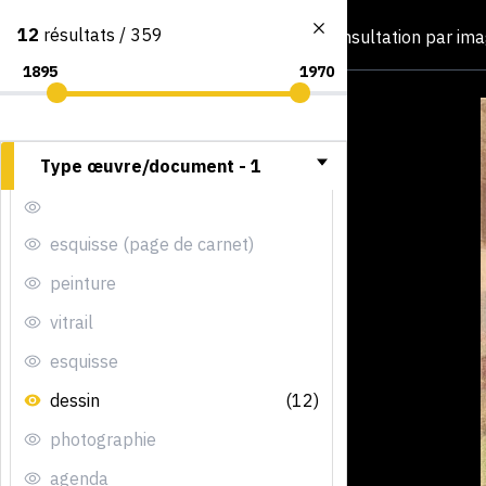
12
résultats / 359
Consultation par im
Type œuvre/document -
1
esquisse (page de carnet)
peinture
vitrail
esquisse
dessin
(12)
photographie
agenda