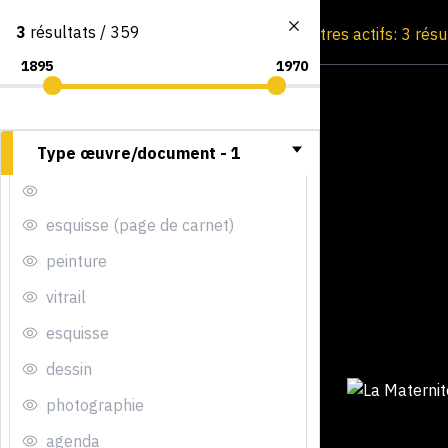
3
résultats / 359
Consultation par image
Filtres actifs: 3 rés
Type œuvre/document -
1
esquisse (page de carnet)
peinture
vitrail
esquisse
dessin
photographie
agenda