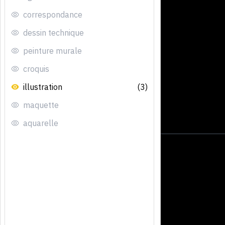
correspondance
dessin technique
peinture murale
croquis
illustration
(3)
maquette
aquarelle