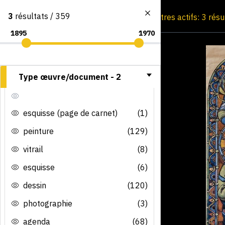
3
résultats / 359
Consultation par image
Filtres actifs: 3 rés
Type œuvre/document -
2
esquisse (page de carnet)
(1)
peinture
(129)
vitrail
(8)
esquisse
(6)
dessin
(120)
photographie
(3)
agenda
(68)