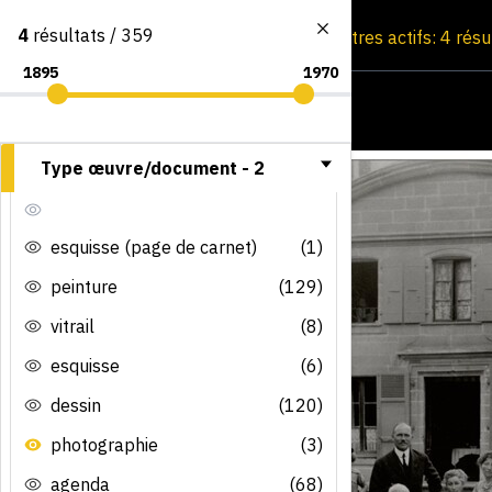
4
résultats / 359
Consultation par image
Filtres actifs: 4 rés
Type œuvre/document -
2
esquisse (page de carnet)
(1)
peinture
(129)
vitrail
(8)
esquisse
(6)
dessin
(120)
photographie
(3)
agenda
(68)