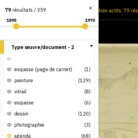
79
résultats / 359
Consultation par image
Filtres actifs: 79 ré
Type œuvre/document -
2
esquisse (page de carnet)
(1)
peinture
(129)
vitrail
(8)
esquisse
(6)
dessin
(120)
photographie
(3)
agenda
(68)