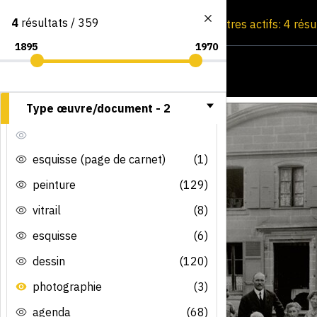
4
résultats / 359
Consultation par image
Filtres actifs: 4 rés
Type œuvre/document -
2
esquisse (page de carnet)
(1)
peinture
(129)
vitrail
(8)
esquisse
(6)
dessin
(120)
photographie
(3)
agenda
(68)