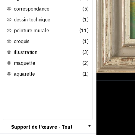
correspondance
(5)
dessin technique
(1)
peinture murale
(11)
croquis
(1)
illustration
(3)
maquette
(2)
aquarelle
(1)
Support de l'œuvre -
Tout