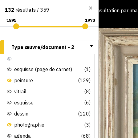
132
résultats / 359
Consultation par im
Type œuvre/document -
2
esquisse (page de carnet)
(1)
peinture
(129)
vitrail
(8)
esquisse
(6)
dessin
(120)
photographie
(3)
agenda
(68)