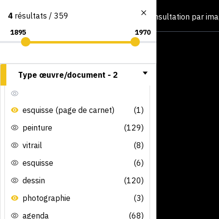
4
résultats / 359
Consultation par im
Type œuvre/document -
2
esquisse (page de carnet)
(1)
peinture
(129)
vitrail
(8)
esquisse
(6)
dessin
(120)
photographie
(3)
agenda
(68)